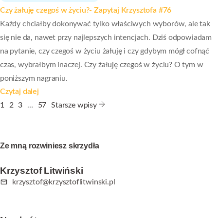
Czy żałuję czegoś w życiu?- Zapytaj Krzysztofa #76
Każdy chciałby dokonywać tylko właściwych wyborów, ale tak
się nie da, nawet przy najlepszych intencjach. Dziś odpowiadam
na pytanie, czy czegoś w życiu żałuję i czy gdybym mógł cofnąć
czas, wybrałbym inaczej. Czy żałuję czegoś w życiu? O tym w
poniższym nagraniu.
Czytaj dalej
1
2
3
…
57
Starsze wpisy
Ze mną rozwiniesz skrzydła
Krzysztof Litwiński
krzysztof@krzysztoflitwinski.pl