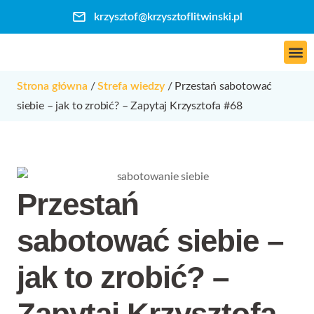
krzysztof@krzysztoflitwinski.pl
Skontaktuj się ze mną
Strona główna
/
Strefa wiedzy
/
Przestań sabotować
siebie – jak to zrobić? – Zapytaj Krzysztofa #68
Przestań
sabotować siebie –
jak to zrobić? –
Zapytaj Krzysztofa