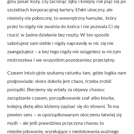
góry pasać kozy, czy zacisnąć zęby i kolejny rok piąć się po
szczeblach korporacyjnej kariery. Efekt uboczny, ale
niestety nie poboczny, to wewnętrzny hamulec, który
przez to nigdy nie zwalnia do końca i nie pozwala Ci się
rzucić w żadne działanie bez reszty. W ten sposób
sabotujesz sam siebie i nigdy naprawdę w nic się nie
zaangażujesz – a bez tego nigdy nie osiągniesz w niczym
mistrzostwa i we wszystkim pozostaniesz przeciętny.
Czasem intuicyjnie szukamy ratunku tam, gdzie logika nam
podpowiada: skoro dokoła jest chaos, trzeba zrobić
porządki. Bierzemy się wtedy za objawy chaosu:
zarządzanie czasem, porządkowanie szaf albo biurka,
kolejną dietę albo idziemy zapisać się do siłowni. To ma
pewien sens – w uporządkowanym otoczeniu łatwiej się
myśli – ale jeśli prawdziwa przyczyna chaosu to
niezdecydowanie, wynikające z niedokonania ważnego