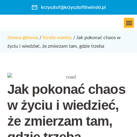
krzysztof@krzysztoflitwinski.pl
Skontaktuj się ze mną
Strona główna
/
Strefa wiedzy
/
Jak pokonać chaos w
życiu i wiedzieć, że zmierzam tam, gdzie trzeba
Jak pokonać chaos
w życiu i wiedzieć,
że zmierzam tam,
gdzie trzeba