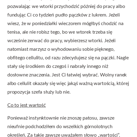
pozwalając we wtorki przychodzić później do pracy albo
fundując Ci co tydzień pudło pączków z lukrem. Jeżeli
wiesz, że w poniedziałki wieczorem mógłbyś chodzić na
tenisa, ale nie robisz tego, bo we wtorek trzeba się
wcześnie zerwać do pracy, wybierzesz wtorki. Jeżeli
natomiast marzysz o wyhodowaniu sobie pięknego,
obfitego cellulitu, od razu zdecydujesz się na pączki. Nagle
stały się środkiem do czegoś i nabrały innego niż
dosłowne znaczenia. Jest Ci łatwiej wybrać. Wolny ranek
albo cellulit okazały się więc jakąś ważną wartością, której
propozycja szefa służy lub nie.
Co to jest wartość
Ponieważ instynktownie nie znoszę patosu, zawsze
nieufnie podchodziłem do wszelkich górnolotnych
określeń. Za takie zawsze uważałem słowo „wartości”.