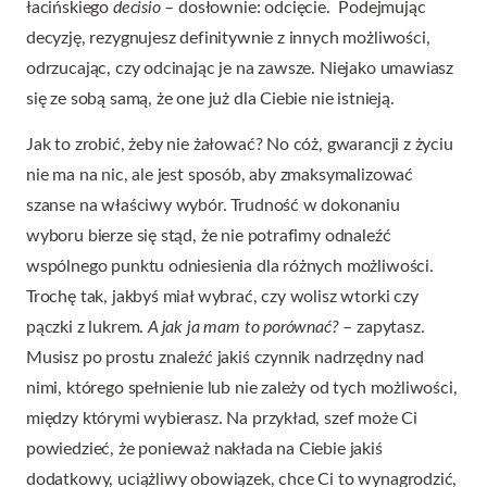
łacińskiego
decisio
– dosłownie: odcięcie. Podejmując
decyzję, rezygnujesz definitywnie z innych możliwości,
odrzucając, czy odcinając je na zawsze. Niejako umawiasz
się ze sobą samą, że one już dla Ciebie nie istnieją.
Jak to zrobić, żeby nie żałować? No cóż, gwarancji z życiu
nie ma na nic, ale jest sposób, aby zmaksymalizować
szanse na właściwy wybór. Trudność w dokonaniu
wyboru bierze się stąd, że nie potrafimy odnaleźć
wspólnego punktu odniesienia dla różnych możliwości.
Trochę tak, jakbyś miał wybrać, czy wolisz wtorki czy
pączki z lukrem.
A jak ja mam to porównać?
– zapytasz.
Musisz po prostu znaleźć jakiś czynnik nadrzędny nad
nimi, którego spełnienie lub nie zależy od tych możliwości,
między którymi wybierasz. Na przykład, szef może Ci
powiedzieć, że ponieważ nakłada na Ciebie jakiś
dodatkowy, uciążliwy obowiązek, chce Ci to wynagrodzić,